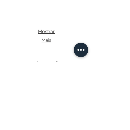
Mostrar
Mais
Catálogos Infantis
Brincar
Pippo
Sonhos
Billund Kids