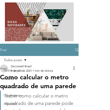
Post
Todos posts
Decorwall Brasil
Todos posts
9 de jul. de 2021
1 min de leitura
Como calcular o metro
Infantil
quadrado de uma parede
Floral Abstrato
Saber como calcular o metro 
Geométrico
quadrado de uma parede pode 
Abstrato