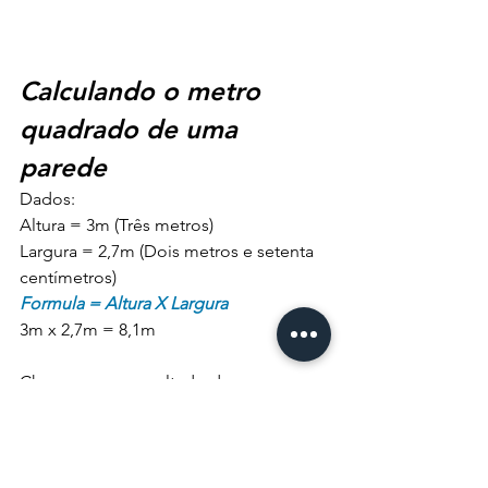
Calculando o metro 
quadrado de uma 
parede
Dados:
Altura = 3m (Três metros)
Largura = 2,7m (Dois metros e setenta 
centímetros)
Formula = Altura X Largura
3m x 2,7m = 8,1m
Chegamos ao resultado de que a 
parede do fundo da sala possui 8,1 
metros quadrados de área.
Até a próxima dica!