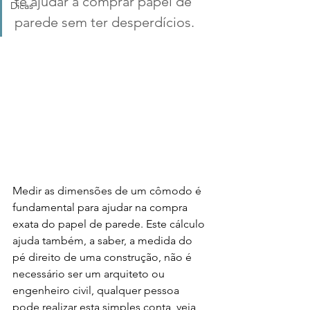
te ajudar a comprar papel de 
Dicas
parede sem ter desperdícios.
Medir as dimensões de um cômodo é 
fundamental para ajudar na compra 
exata do papel de parede. Este cálculo 
ajuda também, a saber, a medida do 
pé direito de uma construção, não é 
necessário ser um arquiteto ou 
engenheiro civil, qualquer pessoa 
pode realizar esta simples conta, veja 